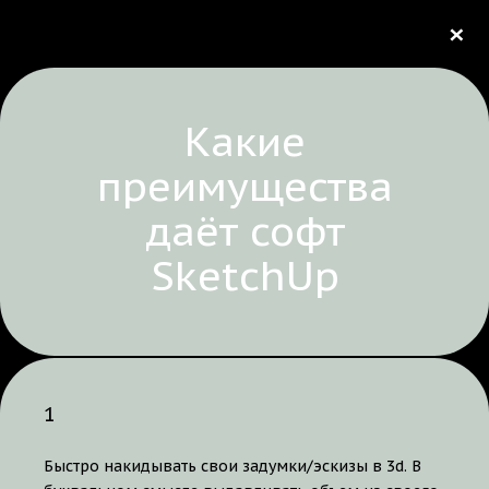
×
Какие
преимущества
даёт софт
SketchUp
1
Быстро накидывать свои задумки/эскизы в 3d. В